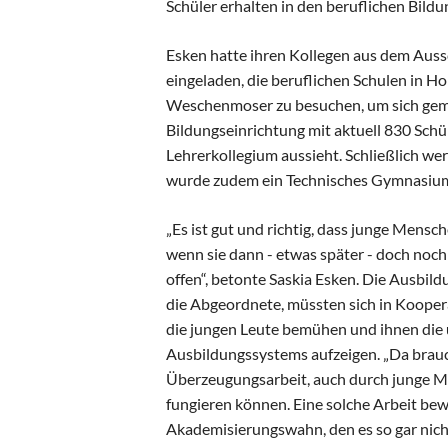
Schüler erhalten in den beruflichen Bild
Esken hatte ihren Kollegen aus dem Auss
eingeladen, die beruflichen Schulen in H
Weschenmoser zu besuchen, um sich gemei
Bildungseinrichtung mit aktuell 830 Sch
Lehrerkollegium aussieht. Schließlich we
wurde zudem ein Technisches Gymnasium ei
„Es ist gut und richtig, dass junge Mens
wenn sie dann - etwas später - doch noch
offen“, betonte Saskia Esken. Die Ausbil
die Abgeordnete, müssten sich in Kooper
die jungen Leute bemühen und ihnen die 
Ausbildungssystems aufzeigen. „Da brauc
Überzeugungsarbeit, auch durch junge Mit
fungieren können. Eine solche Arbeit be
Akademisierungswahn, den es so gar nicht