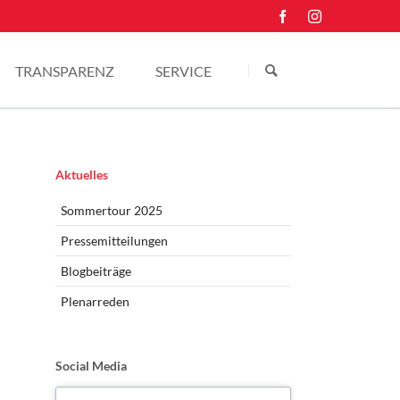
Navigation
überspringen
TRANSPARENZ
SERVICE
Einkünfte
Kontakt
Pressefotos
Navigation
Aktuelles
überspringen
Sommertour 2025
Pressemitteilungen
Blogbeiträge
Plenarreden
Social Media