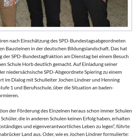
ören nach Einschätzung des SPD-Bundestagsabgeordneten
en Bausteinen in der deutschen Bildungslandschaft. Das hat
dung der SPD-Bundestagfraktion am Dienstag bei einem Besuch
en Schule Horb deutlich gemacht. Auf Einladung seiner
der niedersächsische SPD-Abgeordnete Spiering zu einem
 im Dialog mit Schulleiter Jochen Lindner und Henning
tufe 1 und Berufsschule, über die Situation an baden-
ormieren.
dition der Förderung des Einzelnen heraus schon immer Schulen
 Schüler, die in anderen Schulen keinen Erfolg haben, erhalten
elbständiges und eigenverantwortliches Leben zu legen“, führte
rücker Land aus. Oder, wie es Jochen Lindner formulierte: