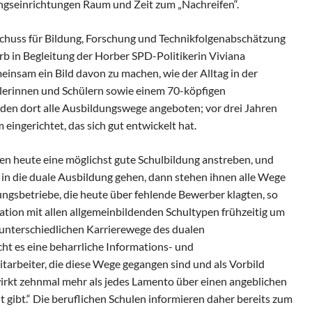
ungseinrichtungen Raum und Zeit zum „Nachreifen“.
chuss für Bildung, Forschung und Technikfolgenabschätzung
orb in Begleitung der Horber SPD-Politikerin Viviana
nsam ein Bild davon zu machen, wie der Alltag in der
ülerinnen und Schülern sowie einem 70-köpfigen
rden dort alle Ausbildungswege angeboten; vor drei Jahren
ngerichtet, das sich gut entwickelt hat.
chen heute eine möglichst gute Schulbildung anstreben, und
 in die duale Ausbildung gehen, dann stehen ihnen alle Wege
dungsbetriebe, die heute über fehlende Bewerber klagten, so
ation mit allen allgemeinbildenden Schultypen frühzeitig um
unterschiedlichen Karrierewege des dualen
ht es eine beharrliche Informations- und
arbeiter, die diese Wege gegangen sind und als Vorbild
wirkt zehnmal mehr als jedes Lamento über einen angeblichen
 gibt.“ Die beruflichen Schulen informieren daher bereits zum