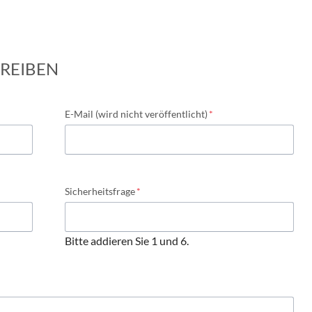
REIBEN
Pflichtfeld
E-Mail (wird nicht veröffentlicht)
*
Pflichtfeld
Sicherheitsfrage
*
Bitte addieren Sie 1 und 6.