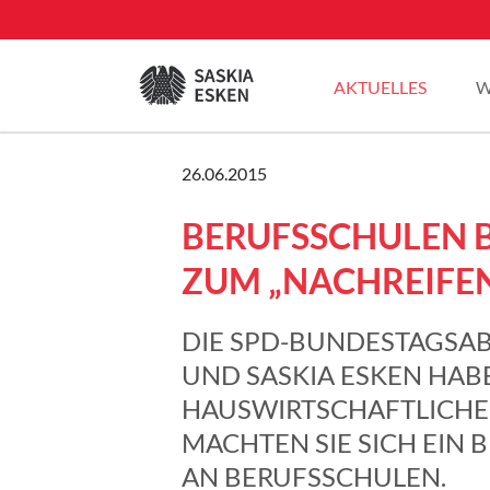
EN
AKTUELLES
W
Sommertour 2025
26.06.2015
Pressemitteilungen
BERUFSSCHULEN B
Blogbeiträge
Plenarreden
ZUM „NACHREIFE
DIE SPD-BUNDESTAGSA
UND SASKIA ESKEN HAB
HAUSWIRTSCHAFTLICHE
MACHTEN SIE SICH EIN 
AN BERUFSSCHULEN.