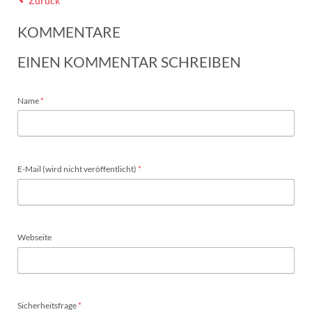
Zurück
KOMMENTARE
EINEN KOMMENTAR SCHREIBEN
Pflichtfeld
Name
*
Pflichtfeld
E-Mail (wird nicht veröffentlicht)
*
Webseite
Pflichtfeld
Sicherheitsfrage
*