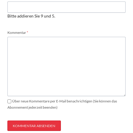
Bitte addieren Sie 9 und 5.
Pflichtfeld
Kommentar
*
Über neue Kommentare per E-Mail benachrichtigen (Sie können das
Abonnement jederzeit beenden)
KOMMENTAR ABSENDEN