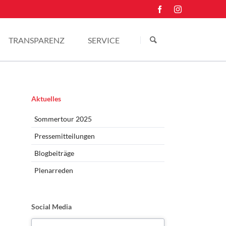
Navigation
überspringen
TRANSPARENZ
SERVICE
Einkünfte
Kontakt
Pressefotos
Navigation
Aktuelles
überspringen
Sommertour 2025
Pressemitteilungen
Blogbeiträge
Plenarreden
Social Media