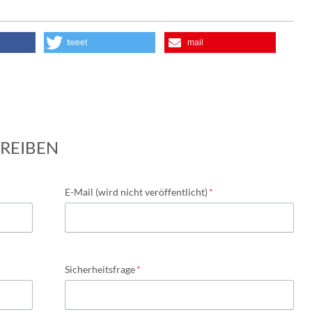
tweet
mail
REIBEN
Pflichtfeld
E-Mail (wird nicht veröffentlicht)
*
Pflichtfeld
Sicherheitsfrage
*