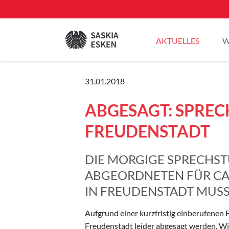
EN
AKTUELLES
W
Sommertour 2025
31.01.2018
Pressemitteilungen
ABGESAGT: SPREC
Blogbeiträge
Plenarreden
FREUDENSTADT
DIE MORGIGE SPRECHST
ABGEORDNETEN FÜR CAL
IN FREUDENSTADT MUSS
Aufgrund einer kurzfristig einberufenen 
Freudenstadt leider abgesagt werden. W