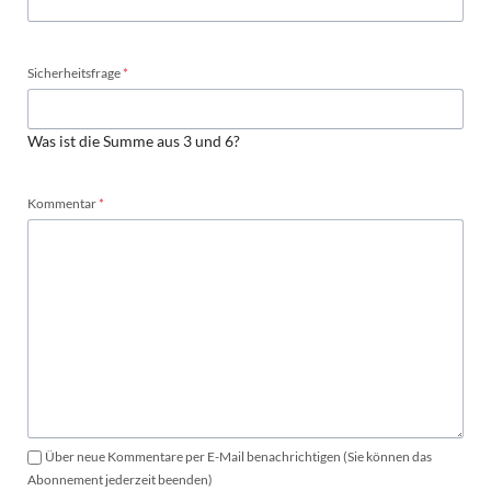
Pflichtfeld
Sicherheitsfrage
*
Was ist die Summe aus 3 und 6?
Pflichtfeld
Kommentar
*
Über neue Kommentare per E-Mail benachrichtigen (Sie können das
Abonnement jederzeit beenden)