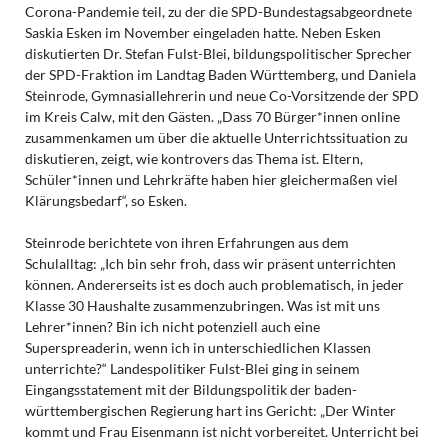
Corona-Pandemie teil, zu der die SPD-Bundestagsabgeordnete
Saskia Esken im November eingeladen hatte. Neben Esken
diskutierten Dr. Stefan Fulst-Blei, bildungspolitischer Sprecher
der SPD-Fraktion im Landtag Baden Württemberg, und Daniela
Steinrode, Gymnasiallehrerin und neue Co-Vorsitzende der SPD
im Kreis Calw, mit den Gästen. „Dass 70 Bürger*innen online
zusammenkamen um über die aktuelle Unterrichtssituation zu
diskutieren, zeigt, wie kontrovers das Thema ist. Eltern,
Schüler*innen und Lehrkräfte haben hier gleichermaßen viel
Klärungsbedarf“, so Esken.
Steinrode berichtete von ihren Erfahrungen aus dem
Schulalltag: „Ich bin sehr froh, dass wir präsent unterrichten
können. Andererseits ist es doch auch problematisch, in jeder
Klasse 30 Haushalte zusammenzubringen. Was ist mit uns
Lehrer*innen? Bin ich nicht potenziell auch eine
Superspreaderin, wenn ich in unterschiedlichen Klassen
unterrichte?“ Landespolitiker Fulst-Blei ging in seinem
Eingangsstatement mit der Bildungspolitik der baden-
württembergischen Regierung hart ins Gericht: „Der Winter
kommt und Frau Eisenmann ist nicht vorbereitet. Unterricht bei