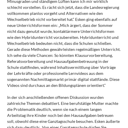
Minusgraden und ständigem Lüften kann ich mir wirklich
schlecht vorstellen. Es rächt sich jetzt, dass die Landesregierung
vollkommen planlos vorgeht und Alternativen wie den
Wechselbetrieb nicht vorbereitet hat.“ Esken ging ebenfalls auf
neue Unterrichtsformen ein: „Mich ärgert, dass der Sommer
nicht dazu genutzt wurde, kontaktärmere Unterrichtsformen
wie den Hybridunterricht vorzubereiten. Hybridunterricht und
Wechselbetrieb bedeuten nicht, dass die Schulen schließen.
Gerade diese Methoden gewährleisten regelmäßigen Unterricht.
Ich sehe da viele Chancen: So könnten Klausurvorbereitung,
Referatsvorbereitung und Hausaufgabenbetreuung in der
Schule stattfinden, während Inhaltsvermittlung über Vorträge
der Lehrkräfte oder professionelle Lernvideos aus dem
sogenannten Nachmittagsmarkt primär digital stattfände. Diese
Videos sind durchaus an den Bildungsplänen orientiert.“
In der sich anschließenden offenen Diskussion wurden
zahlreiche Themen debattiert. Eine berufstätige Mutter machte
die Problematik deutlich, wenn sie nach einem langen
Arbeitstag ihre Kinder noch bei den Hausaufgaben betreuen
soll, obwohl diese eine Ganztagsschule besuchen. Esken äußerte
sich dazu deutlich: „Von einer Ganztagsschule dürfen Sie