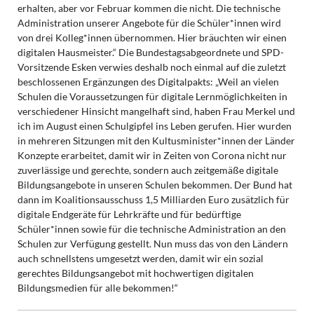
erhalten, aber vor Februar kommen die nicht. Die technische
Administration unserer Angebote für die Schüler*innen wird
von drei Kolleg*innen übernommen. Hier bräuchten wir einen
digitalen Hausmeister.“ Die Bundestagsabgeordnete und SPD-
Vorsitzende Esken verwies deshalb noch einmal auf die zuletzt
beschlossenen Ergänzungen des Digitalpakts: „Weil an vielen
Schulen die Voraussetzungen für digitale Lernmöglichkeiten in
verschiedener Hinsicht mangelhaft sind, haben Frau Merkel und
ich im August einen Schulgipfel ins Leben gerufen. Hier wurden
in mehreren Sitzungen mit den Kultusminister*innen der Länder
Konzepte erarbeitet, damit wir in Zeiten von Corona nicht nur
zuverlässige und gerechte, sondern auch zeitgemäße digitale
Bildungsangebote in unseren Schulen bekommen. Der Bund hat
dann im Koalitionsausschuss 1,5 Milliarden Euro zusätzlich für
digitale Endgeräte für Lehrkräfte und für bedürftige
Schüler*innen sowie für die technische Administration an den
Schulen zur Verfügung gestellt. Nun muss das von den Ländern
auch schnellstens umgesetzt werden, damit wir ein sozial
gerechtes Bildungsangebot mit hochwertigen digitalen
Bildungsmedien für alle bekommen!“